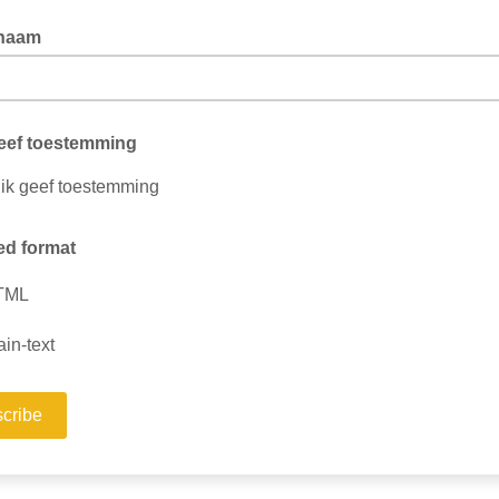
naam
geef toestemming
 ik geef toestemming
ed format
TML
ain-text